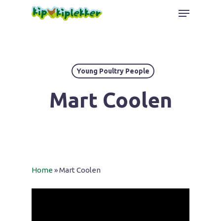
Skip
Menu
to
Close
main
Menu
content
Young Poultry People
Mart Coolen
Home
»
Mart Coolen