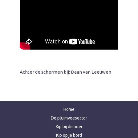
Achter de schermen bij: Daan van Leeuwen
Home
De pluimveesector
Kip bij de boer
Kip op je bord