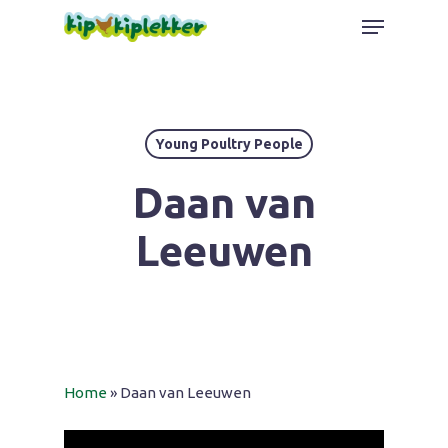
Skip
Menu
to
Close
main
Menu
content
Young Poultry People
Daan van
Leeuwen
Home
»
Daan van Leeuwen