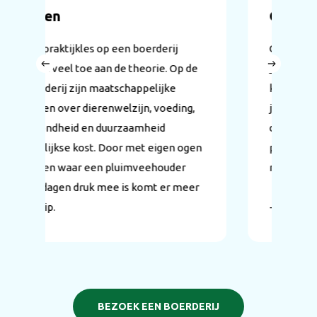
Ontdekken
kles op een boerderij
Op
toe aan de theorie. Op de
www.boerderijeducatiene
ijn maatschappelijke
kun je zien welke educati
 dierenwelzijn, voeding,
jou in de buurt actief zijn 
 en duurzaamheid
direct een bezoek aan ee
kost. Door met eigen ogen
pluimveehouderij of ande
ar een pluimveehouder
regelen.
druk mee is komt er meer
Tot ziens met je klas op d
BEZOEK EEN BOERDERIJ