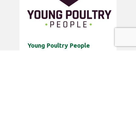
Young Poultry People
Lid worden
Young Poultry People ontvangt graag
een bericht van jonge mensen (16-35
jaar) werkzaam in de
vleespluimveehouderij die hun
bijdrage willen leveren aan dit
initiatief. Berichten aan Young Poultry
People kunnen gestuurd worden via
de contactpagina.