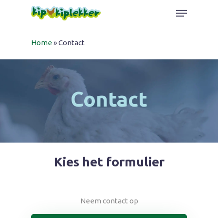
Skip
Menu
to
Close
main
Home
»
Contact
Menu
content
Contact
Kies het formulier
Neem contact op