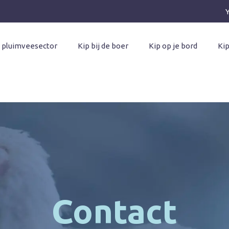
 pluimveesector
Kip bij de boer
Kip op je bord
Kip
Contact